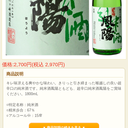
価格:2,700円(税込 2,970円)
商品説明
キレ味冴える爽やかな味わい。きりっと引き締まった喉越しの良い超
辛口の純米酒です。純米酒鳳陽ともども、超辛口純米酒鳳陽をご賞味
ください。1800mL
○特定名称：純米酒
○精米歩合：67％
○アルコール分：15度
▼ 商品説明の続きを見る ▼