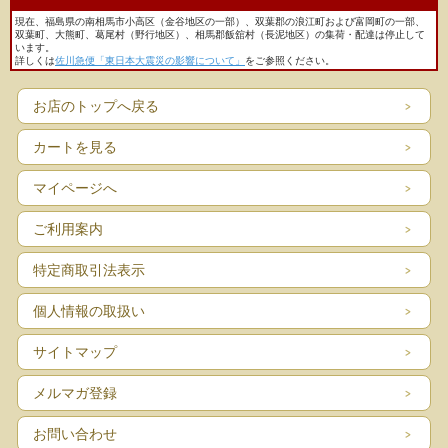
現在、福島県の南相馬市小高区（金谷地区の一部）、双葉郡の浪江町および富岡町の一部、
双葉町、大熊町、葛尾村（野行地区）、相馬郡飯舘村（長泥地区）の集荷・配達は停止して
います。
詳しくは
佐川急便「東日本大震災の影響について」
をご参照ください。
お店のトップへ戻る
カートを見る
マイページへ
ご利用案内
特定商取引法表示
個人情報の取扱い
サイトマップ
メルマガ登録
お問い合わせ